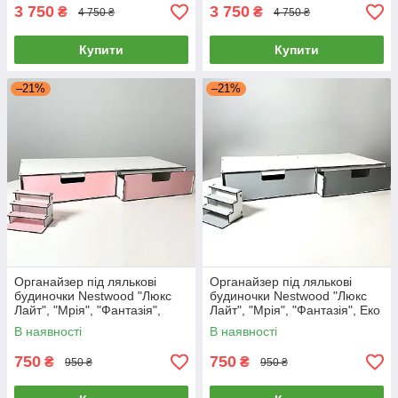
3 750
3 750
₴
₴
4 750 ₴
4 750 ₴
Купити
Купити
–21%
–21%
Органайзер під лялькові
Органайзер під лялькові
будиночки Nestwood "Люкс
будиночки Nestwood "Люкс
Лайт", "Мрія", "Фантазія",
Лайт", "Мрія", "Фантазія", Еко
рожевий
В наявності
В наявності
750
750
₴
₴
950 ₴
950 ₴