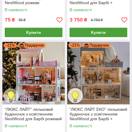
NestWood рожеве
NestWood для Барбі +
вітальня
В наявності
В наявності
75
3 750
₴
₴
95 ₴
4 750 ₴
Купити
Купити
–21%
Подарунок
–21%
Подарунок
"ЛЮКС ЛАЙТ" ляльковий
"ЛЮКС ЛАЙТ ЕКО" ляльковий
будиночок з освітленням
будиночок з освітленням
NestWood для Барбі рожевий
NestWood для Барбі +
+ вітальня
вітальня
В наявності
В наявності