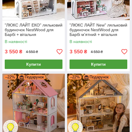
"ЛЮКС ЛАЙТ ЕКО" ляльковий
"ЛЮКС ЛАЙТ New" ляльковий
будиночок NestWood для
будиночок NestWood для
Барбі + вітальня
Барбі м'ятний + вітальня
В наявності
В наявності
3 550
3 550
₴
₴
4 550 ₴
4 550 ₴
Купити
Купити
–22%
Подарунок
–22%
Подарунок