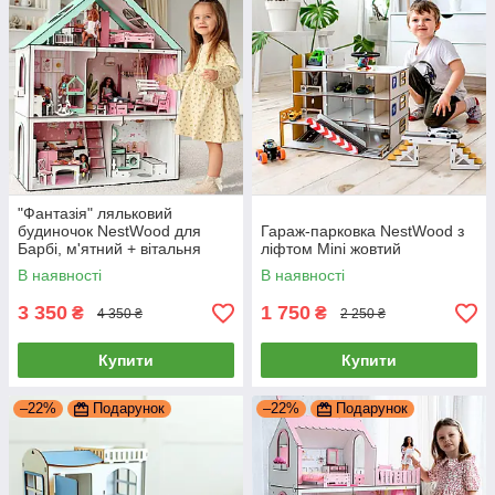
"Фантазія" ляльковий
будиночок NestWood для
Гараж-парковка NestWood з
Барбі, м'ятний + вітальня
ліфтом Mini жовтий
В наявності
В наявності
3 350
1 750
₴
₴
4 350 ₴
2 250 ₴
Купити
Купити
–22%
Подарунок
–22%
Подарунок