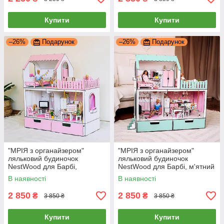
Купити
Купити
–26%
Подарунок
–26%
Подарунок
"МРІЯ з органайзером"
"МРІЯ з органайзером"
ляльковий будиночок
ляльковий будиночок
NestWood для Барбі,
NestWood для Барбі, м'ятний
рожевий + вітальня
+ вітальня
В наявності
В наявності
2 850
2 850
₴
₴
3 850 ₴
3 850 ₴
Купити
Купити