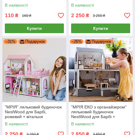
В наявності
В наявності
110
2 250
₴
₴
160 ₴
3 250 ₴
Купити
Купити
–31%
Подарунок
–26%
Подарунок
"МРІЯ" ляльковий будиночок
"МРІЯ ЕКО з органайзером"
NestWood для Барбі,
ляльковий будиночок
рожевий + вітальня
NestWood для Барбі +
вітальня
В наявності
В наявності
2 250
2 850
₴
₴
3 250 ₴
3 850 ₴