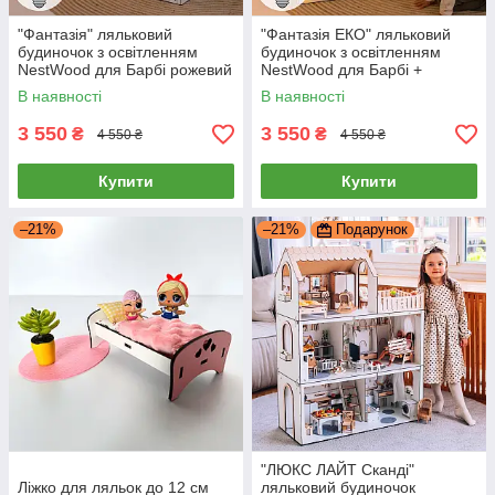
"Фантазія" ляльковий
"Фантазія ЕКО" ляльковий
будиночок з освітленням
будиночок з освітленням
NestWood для Барбі рожевий
NestWood для Барбі +
+ вітальня
вітальня
В наявності
В наявності
3 550
3 550
₴
₴
4 550 ₴
4 550 ₴
Купити
Купити
–21%
–21%
Подарунок
"ЛЮКС ЛАЙТ Сканді"
Ліжко для ляльок до 12 см
ляльковий будиночок