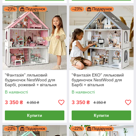
–23%
Подарунок
–23%
Подарунок
"Фантазія" ляльковий
"Фантазія ЕКО" ляльковий
будиночок NestWood для
будиночок NestWood для
Барбі, рожевий + вітальня
Барбі + вітальня
В наявності
В наявності
3 350
3 350
₴
₴
4 350 ₴
4 350 ₴
Купити
Купити
–23%
Подарунок
–22%
Подарунок