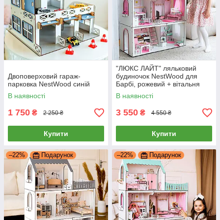
"ЛЮКС ЛАЙТ" ляльковий
Двоповерховий гараж-
будиночок NestWood для
парковка NestWood синій
Барбі, рожевий + вітальня
В наявності
В наявності
1 750
3 550
₴
₴
2 250 ₴
4 550 ₴
Купити
Купити
–22%
Подарунок
–22%
Подарунок