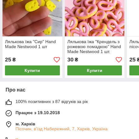
Лялькова їжа "Сир" Hand
Лялькова їжа "Крендель з
Ляль
Made Nestwood 1 шт
рожевою помадкою" Hand
пісо
Made Nestwood 1 шт.
25
30
25
₴
₴
Купити
Купити
Про нас
100% позитивних з 87 відгуків за рік
Працює з 19.10.2018
м. Харків
Пісочин, в'їзд Набережний, 7, Харків, Україна