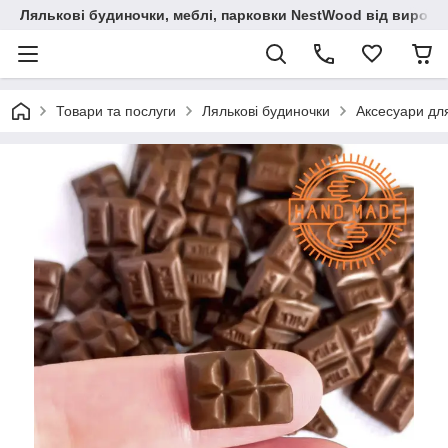
Лялькові будиночки, меблі, парковки NestWood від виробн
Товари та послуги
Лялькові будиночки
Аксесуари дл