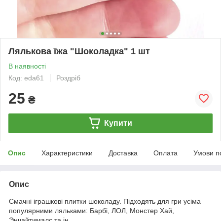
Лялькова їжа "Шоколадка" 1 шт
В наявності
Код: eda61
Роздріб
25
₴
Купити
Опис
Характеристики
Доставка
Оплата
Умови п
Опис
Смачні іграшкові плитки шоколаду. Підходять для гри усіма
популярними ляльками: Барбі, ЛОЛ, Монстер Хай,
Энчайтималс та ін.