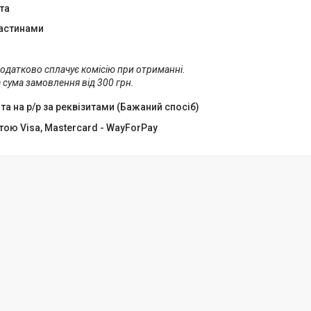
та
астинами
одатково сплачує комісію при отриманні.

 сума замовлення від 300 грн.
а на р/р за реквізитами (Бажаний спосіб)
тою Visa, Mastercard - WayForPay