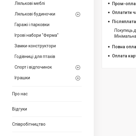
Лялькові меблі
Пром-опла
Оплатити ч
Лялькові будиночки
Післяплата
Гаражі і парковки
Покупець д
Ігрові набори "Ферма"
Мінімальна
Замки-конструктори
Повна оплат
Оплата кар
Годівниці для птахів
Спорт і відпочинок
Іграшки
Про нас
Відгуки
Співробітництво