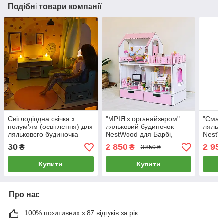
Подібні товари компанії
Світлодіодна свічка з
"МРІЯ з органайзером"
"Сма
полум'ям (освітлення) для
ляльковий будиночок
ляль
лялькового будиночка
NestWood для Барбі,
Nest
NestWood, на батарейках
рожевий + вітальня
та л
30
2 850
2 9
₴
₴
3 850 ₴
віта
Купити
Купити
Про нас
100% позитивних з 87 відгуків за рік