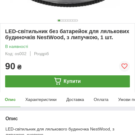
LED-світильник без батарейок для лялькових
будиночків NestWood, з липучкою, 1 шт.
В наявності
Код: os002
Роздріб
90
₴
Купити
Опис
Характеристики
Доставка
Оплата
Умови п
Опис
LED-світильник для лялькового будиночка NestWood, з
липучкою, кнопкою.