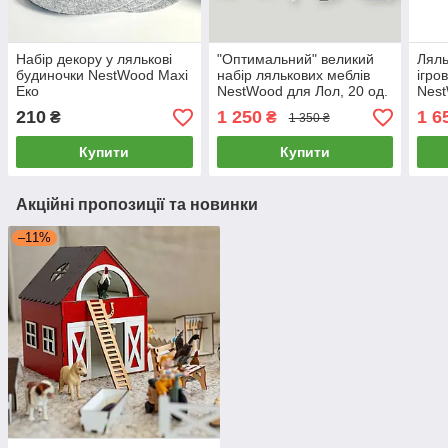
Набір декору у лялькові
"Оптимальний" великий
Ляль
будиночки NestWood Maxi
набір лялькових меблів
ігро
Еко
NestWood для Лол, 20 од.
Nest
рожевий
MAX
210
1 250
1 6
₴
₴
1 350 ₴
Купити
Купити
Акційні пропозиції та новинки
–11%