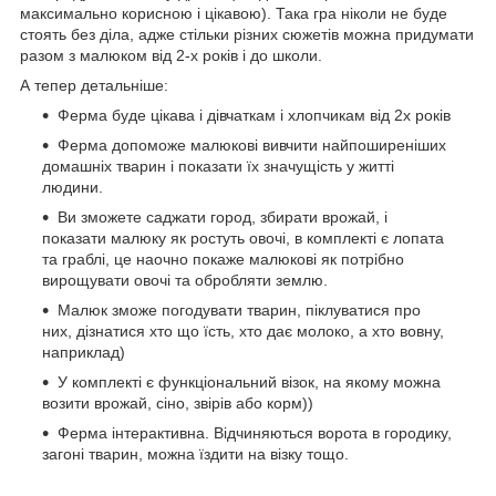
максимально корисною і цікавою). Така гра ніколи не буде
стоять без діла, адже стільки різних сюжетів можна придумати
разом з малюком від 2-х років і до школи.
А тепер детальніше:
Ферма буде цікава і дівчаткам і хлопчикам від 2х років
Ферма допоможе малюкові вивчити найпоширеніших
домашніх тварин і показати їх значущість у житті
людини.
Ви зможете саджати город, збирати врожай, і
показати малюку як ростуть овочі, в комплекті є лопата
та граблі, це наочно покаже малюкові як потрібно
вирощувати овочі та обробляти землю.
Малюк зможе погодувати тварин, піклуватися про
них, дізнатися хто що їсть, хто дає молоко, а хто вовну,
наприклад)
У комплекті є функціональний візок, на якому можна
возити врожай, сіно, звірів або корм))
Ферма інтерактивна. Відчиняються ворота в городику,
загоні тварин, можна їздити на візку тощо.