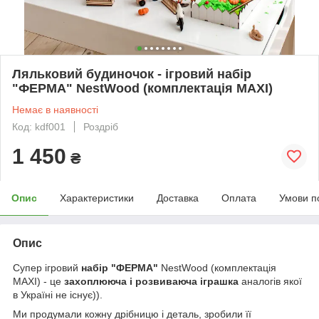
Ляльковий будиночок - ігровий набір
"ФЕРМА" NestWood (комплектація MAXI)
Немає в наявності
Код: kdf001
Роздріб
1 450
₴
Опис
Характеристики
Доставка
Оплата
Умови п
Опис
Супер ігровий
набір "ФЕРМА"
NestWood (комплектація
MAXI) - це
захоплююча і розвиваюча іграшка
аналогів якої
в Україні не існує)).
Ми продумали кожну дрібницю і деталь, зробили її