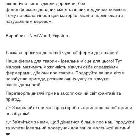
екологічно чисті відходи деревини, без
фенолформальдегідних смол та інших шкідливих домішок.
Тому по екологічності цей матеріал можна порівнювати з
натуральним деревом.
Виробник - NestWood, Україна.
Ласкаво просимо до нашої чудової ферми для тварин!
Наша ферма для тварин - ідеальне місце для цього! Тут
малюки матимуть можливість відчути себе справжніми
фермерами, дбаючи про тварин. Подаруйте вашим дітям
незабутню пригоду, розвиваючи їх уяву та відчуття
відповідальності!
Перетворіть дитячі ігри на захоплюючий світ фантазії та
пригод.
👉 Замовляйте прямо зараз і зробіть дитинство вашої дитини
незабутнім!
👉 Зв'яжіться з нами, щоб дізнатися більше про наші продукти
та купити ідеальний подарунок для вашої маленької дитини!
❤️