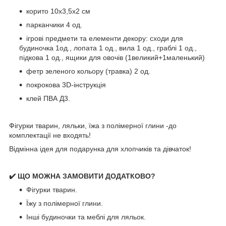
корито 10х3,5х2 см
парканчики 4 од.
ігрові предмети та елементи декору: сходи для
будиночка 1од., лопата 1 од., вила 1 од., граблі 1 од.,
підкова 1 од., ящики для овочів (1великий+1маленький)
фетр зеленого кольору (травка) 2 од.
покрокова 3D-інструкція
клей ПВА Д3.
Фігурки тварин, ляльки, їжа з полімерної глини -до
комплектації не входять!
Відмінна ідея для подарунка для хлопчиків та дівчаток!
✔️ ЩО МОЖНА ЗАМОВИТИ ДОДАТКОВО?
Фігурки тварин.
Їжу з полімерної глини.
Інші будиночки та меблі для ляльок.