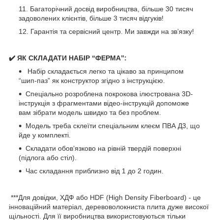
Багаторічний досвід виробництва, більше 30 тисяч
задоволених клієнтів, більше 3 тисяч відгуків!
Гарантія та сервісний центр. Ми завжди на зв’язку!
✔️ ЯК СКЛАДАТИ НАБІР “ФЕРМА”:
Набір складається легко та цікаво за принципом
“шип-паз” як конструктор згідно з інструкцією.
Спеціально розроблена покрокова ілюстрована 3D-
інструкція з фрагментами відео-інструкцій допоможе
вам зібрати модель швидко та без проблем.
Модель треба склеїти спеціальним клеєм ПВА Д3, що
йде у комплекті.
Складати обов’язково на рівній твердій поверхні
(підлога або стіл).
Час складання приблизно від 1 до 2 годин.
***Для довідки, ХДФ або HDF (High Density Fiberboard) - це
інноваційний матеріал, деревоволокниста плита дуже високої
щільності. Для її виробництва використовуються тільки