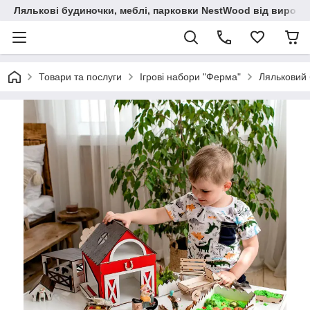
Лялькові будиночки, меблі, парковки NestWood від виробн
Товари та послуги
Ігрові набори "Ферма"
Ляльковий 