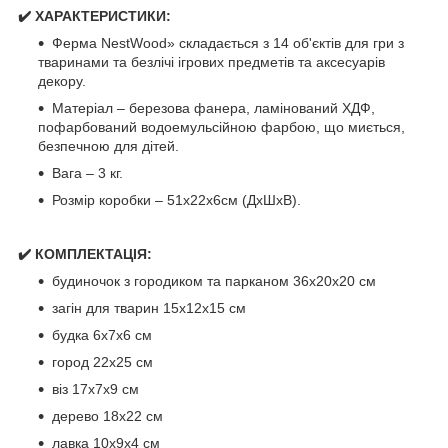
✔️ ХАРАКТЕРИСТИКИ:
Ферма NestWood» складається з 14 об'єктів для гри з
тваринами та безлічі ігрових предметів та аксесуарів
декору.
Матеріал – березова фанера, ламінований ХДФ,
пофарбований водоемульсійною фарбою, що миється,
безпечною для дітей.
Вага – 3 кг.
Розмір коробки – 51х22х6см (ДхШхВ).
✔️ КОМПЛЕКТАЦІЯ:
будиночок з городиком та парканом 36х20х20 см
загін для тварин 15х12х15 см
будка 6х7х6 см
город 22х25 см
віз 17х7х9 см
дерево 18х22 см
лавка 10х9х4 см