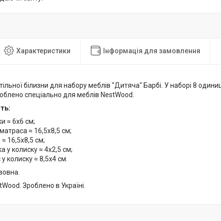
Характеристики
Інформація для замовлення
ільної білизни для набору меблів "Дитяча" Барбі. У наборі 8 одини
роблено спеціально для меблів NestWood.
ть:
и ≈ 6х6 см;
 матраса ≈ 16,5х8,5 см;
 ≈ 16,5х8,5 см;
а у колиску ≈ 4х2,5 см;
 у колиску ≈ 8,5х4 см.
вовна.
Wood. Зроблено в Україні.