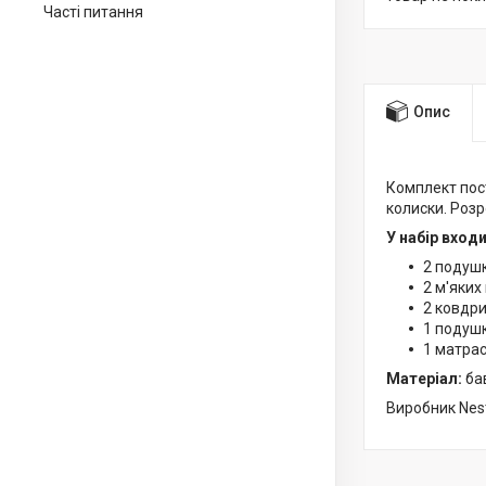
Часті питання
Опис
Комплект пост
колиски. Роз
У набір входи
2 подушк
2 м'яких
2 ковдри
1 подушк
1 матрас
Матеріал:
ба
Виробник Nest