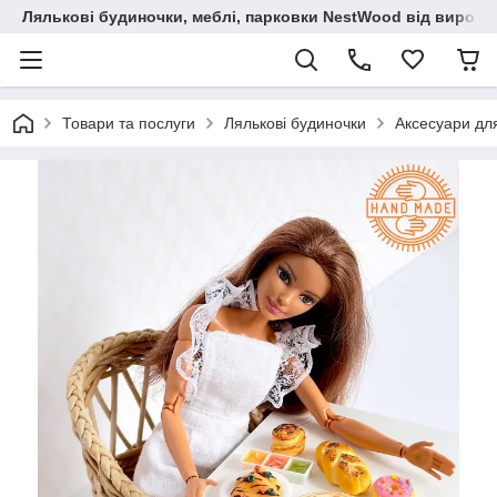
Лялькові будиночки, меблі, парковки NestWood від виробн
Товари та послуги
Лялькові будиночки
Аксесуари дл