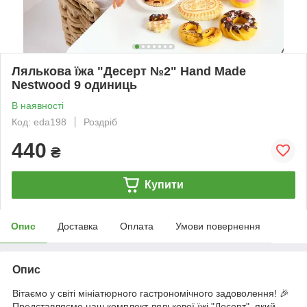
Лялькова їжа "Десерт №2" Hand Made
Nestwood 9 одиниць
В наявності
Код: eda198
Роздріб
440
₴
Купити
Опис
Доставка
Оплата
Умови повернення
Опис
Вітаємо у світі мініатюрного гастрономічного задоволення! 🎉
Представляємо наш комплект лялькової їжі "Десерт", який