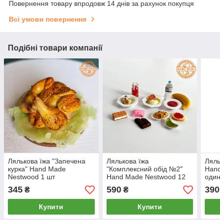
Повернення товару впродовж 14 днів за рахунок покупця
Всі умови повернення
Подібні товари компанії
Лялькова їжа "Запечена
Лялькова їжа
Ляль
курка" Hand Made
"Комплексний обід №2"
Hand
Nestwood 1 шт
Hand Made Nestwood 12
оди
одиниць
345
590
390
₴
₴
Купити
Купити