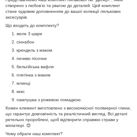
створено з любов’ю та увагою до деталей. Цей комплект
стане чудовим доповненням до вашої колекції лялькових
аксесуарів.
Що входить до комплекту?
желе 3 шари
сіннабон
крендель з маком
печиво пісочне
бельгійська вафля
плетінка з маком
млинці
кекс
пампушка з рожевою помадкою.
Кожен елемент виготовлено з високоякісної полімерної глини,
що гарантує довговічність та реалістичний вигляд. Всі деталі
ретельно пророблені, щоб відтворити справжні страви у
мініатюрі. 😍
Чому обрати наш комплект?