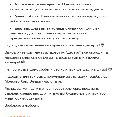
Висока якість матеріалів
: Полімерна глина
забезпечує міцність та естетичність кожного предмета.
Ручна робота
: Кожен елемент створений вручну, що
робить його унікальним.
Ідеально для гри та колекціонування
: Комплект
підходить для ігор з ляльками, а також стане
прекрасним експонатом у вашій колекції.
Подаруйте своїм лялькам справжній комплект десерту! 🌟
Замовляйте комплект лялькової їжі "Десерт" вже сьогодні та
наповніть їхній світ смаками та ароматами мініатюрної
кулінарії! 🛍️
Не пропустіть шанс зробити своїх ляльок ще щасливішими! 😊
Підходить для гри усіма популярними ляльками: Барбі, ЛОЛ,
Монстер Хай, Энчайтималс та ін.
Лялькова їжа - це мініатюрні версії харчових продуктів,
створені спеціально для лялькових будиночків, ляльок або
мініатюрних сценаріїв.
Зроблено з любов'ю.
Приховати