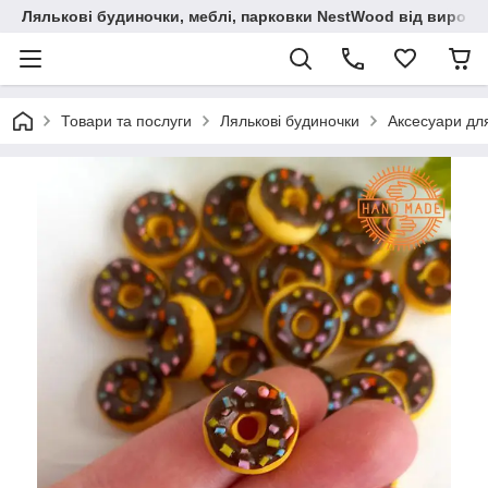
Лялькові будиночки, меблі, парковки NestWood від виробн
Товари та послуги
Лялькові будиночки
Аксесуари дл