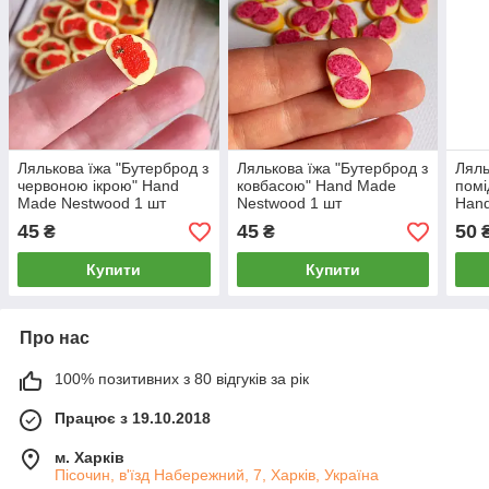
Лялькова їжа "Бутерброд з
Лялькова їжа "Бутерброд з
Ляль
червоною ікрою" Hand
ковбасою" Hand Made
помі
Made Nestwood 1 шт
Nestwood 1 шт
Hand
45
45
50
₴
₴
Купити
Купити
Про нас
100% позитивних з 80 відгуків за рік
Працює з 19.10.2018
м. Харків
Пісочин, в'їзд Набережний, 7, Харків, Україна