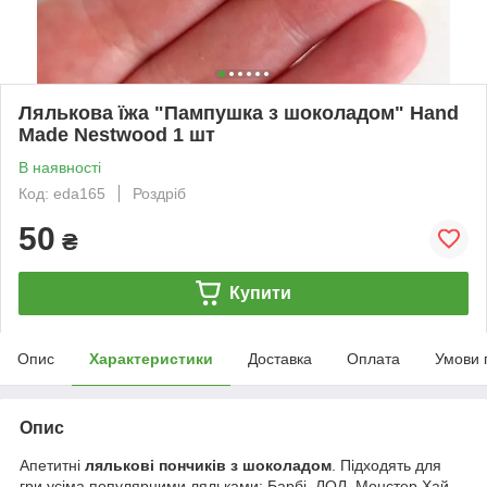
Лялькова їжа "Пампушка з шоколадом" Hand
Made Nestwood 1 шт
В наявності
Код: eda165
Роздріб
50
₴
Купити
Опис
Характеристики
Доставка
Оплата
Умови 
Опис
Апетитні
лялькові пончиків з шоколадом
. Підходять для
гри усіма популярними ляльками: Барбі, ЛОЛ, Монстер Хай,