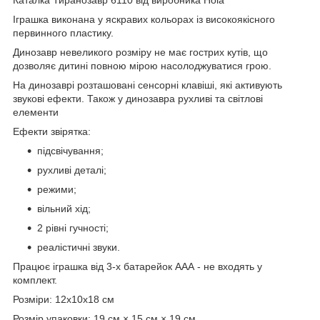
Іграшка виконана у яскравих кольорах із високоякісного
первинного пластику.
Динозавр невеликого розміру не має гострих кутів, що
дозволяє дитині повною мірою насолоджуватися грою.
На динозаврі розташовані сенсорні клавіші, які активують
звукові ефекти. Також у динозавра рухливі та світлові
елементи
Ефекти звірятка:
підсвічування;
рухливі деталі;
режими;
вільний хід;
2 рівні гучності;
реалістичні звуки.
Працює іграшка від 3-х батарейок ААА - не входять у
комплект.
Розміри: 12х10х18 см
Розмір упаковки: 19 см × 15 см × 19 см