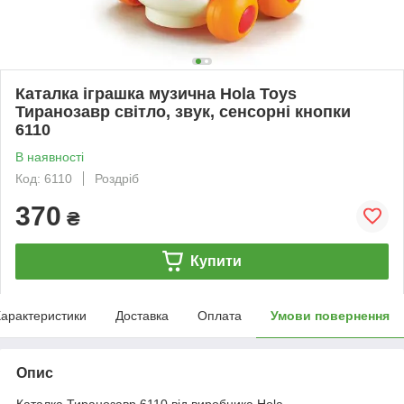
Каталка іграшка музична Hola Toys
Тиранозавр світло, звук, сенсорні кнопки
6110
В наявності
Код: 6110
Роздріб
370
₴
Купити
арактеристики
Доставка
Оплата
Умови повернення
Опис
Каталка Тиранозавр 6110 від виробника Hola