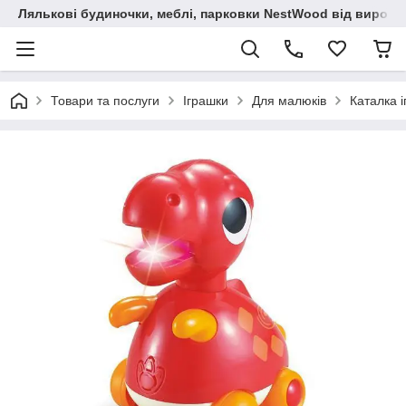
Лялькові будиночки, меблі, парковки NestWood від виробн
Товари та послуги
Іграшки
Для малюків
Каталка і