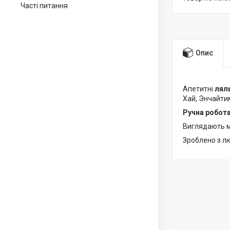
Часті питання
Опис
Апетитні
лял
Хай, Энчайтим
Ручна робот
Виглядають м
Зроблено з л