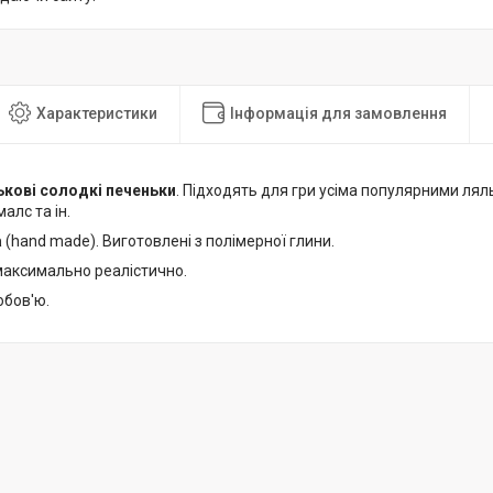
Характеристики
Інформація для замовлення
ькові солодкі печеньки
. Підходять для гри усіма популярними лял
алс та ін.
а
(hand made). Виготовлені з полімерної глини.
аксимально реалістично.
юбов'ю.