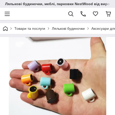
Лялькові будиночки, меблі, парковки NestWood від виробн
Товари та послуги
Лялькові будиночки
Аксесуари дл