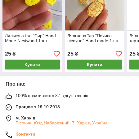
Лялькова їжа "Сир" Hand
Лялькова їжа "Печиво
Ляль
Made Nestwood 1 шт
пісочне" Hand made 1 шт.
торт
25
25
25
₴
₴
Купити
Купити
Про нас
100% позитивних з 87 відгуків за рік
Працює з 19.10.2018
м. Харків
Пісочин, в'їзд Набережний, 7, Харків, Україна
Контакти