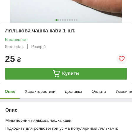
Лялькова чашка кави 1 шт.
В наявності
Код: eda4
Роздріб
25
₴
Купити
Опис
Характеристики
Доставка
Оплата
Умови п
Опис
Мініатюрний лялькова чашка кави.
Підходить для рольової гри усіма популярними ляльками: