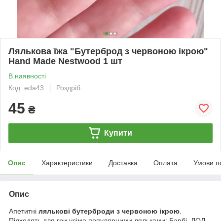
Лялькова їжа "Бутерброд з червоною ікрою"
Hand Made Nestwood 1 шт
В наявності
Код: eda43
Роздріб
45
₴
Купити
Опис
Характеристики
Доставка
Оплата
Умови п
Опис
Апетитні
лялькові бутерброди з червоною ікрою
.
Підходять для гри усіма популярними ляльками: Барбі, ЛОЛ,