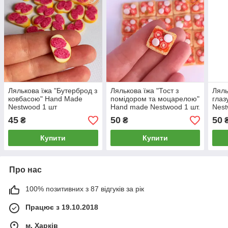
Лялькова їжа "Бутерброд з
Лялькова їжа "Тост з
Ляль
ковбасою" Hand Made
помідором та моцарелою"
глаз
Nestwood 1 шт
Hand made Nestwood 1 шт.
Nest
45
50
50
₴
₴
Купити
Купити
Про нас
100% позитивних з 87 відгуків за рік
Працює з 19.10.2018
м. Харків