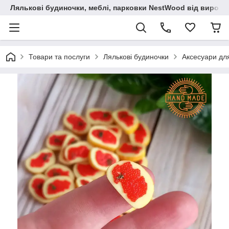
Лялькові будиночки, меблі, парковки NestWood від виробн
Товари та послуги
Лялькові будиночки
Аксесуари дл