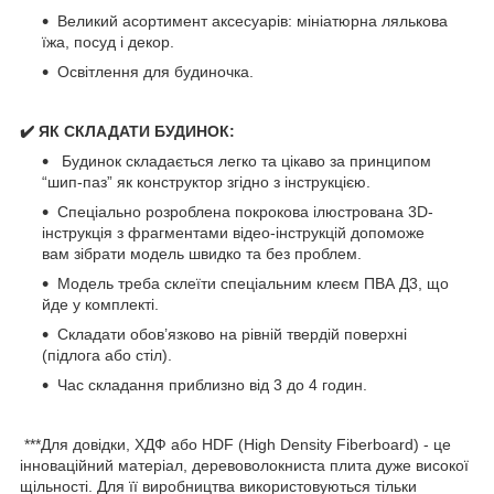
Великий асортимент аксесуарів: мініатюрна лялькова
їжа, посуд і декор.
Освітлення для будиночка.
✔️ ЯК СКЛАДАТИ БУДИНОК:
Будинок складається легко та цікаво за принципом
“шип-паз” як конструктор згідно з інструкцією.
Спеціально розроблена покрокова ілюстрована 3D-
інструкція з фрагментами відео-інструкцій допоможе
вам зібрати модель швидко та без проблем.
Модель треба склеїти спеціальним клеєм ПВА Д3, що
йде у комплекті.
Складати обов’язково на рівній твердій поверхні
(підлога або стіл).
Час складання приблизно від 3 до 4 годин.
***Для довідки, ХДФ або HDF (High Density Fiberboard) - це
інноваційний матеріал, деревоволокниста плита дуже високої
щільності. Для її виробництва використовуються тільки