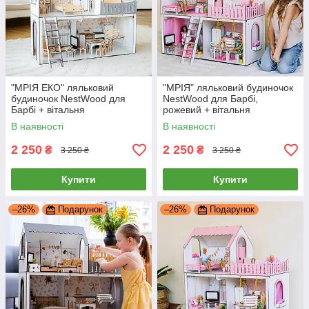
"МРІЯ ЕКО" ляльковий
"МРІЯ" ляльковий будиночок
будиночок NestWood для
NestWood для Барбі,
Барбі + вітальня
рожевий + вітальня
В наявності
В наявності
2 250
2 250
₴
₴
3 250 ₴
3 250 ₴
Купити
Купити
–26%
Подарунок
–26%
Подарунок