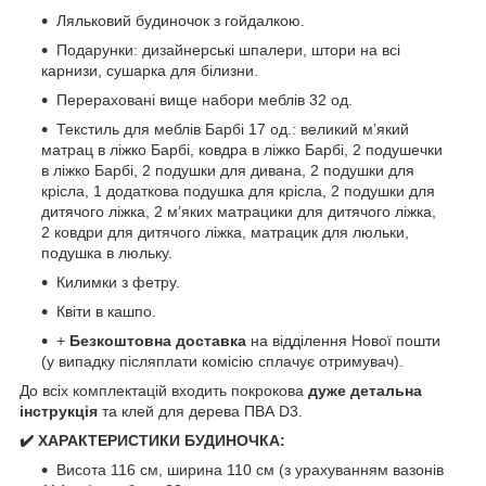
Ляльковий будиночок з гойдалкою.
Подарунки: дизайнерські шпалери, штори на всі
карнизи, сушарка для білизни.
Перераховані вище набори меблів 32 од.
Текстиль для меблів Барбі 17 од.: великий м’який
матрац в ліжко Барбі, ковдра в ліжко Барбі, 2 подушечки
в ліжко Барбі, 2 подушки для дивана, 2 подушки для
крісла, 1 додаткова подушка для крісла, 2 подушки для
дитячого ліжка, 2 м’яких матрацики для дитячого ліжка,
2 ковдри для дитячого ліжка, матрацик для люльки,
подушка в люльку.
Килимки з фетру.
Квіти в кашпо.
+
Безкоштовна доставка
на відділення Нової пошти
(у випадку післяплати комісію сплачує отримувач).
До всіх комплектацій входить покрокова
дуже детальна
інструкція
та клей для дерева ПВА D3.
✔️ ХАРАКТЕРИСТИКИ БУДИНОЧКА:
Висота 116 см, ширина 110 см (з урахуванням вазонів