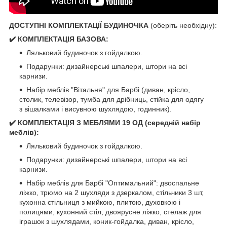
ДОСТУПНІ КОМПЛЕКТАЦІЇ БУДИНОЧКА
(оберіть необхідну):
✔️ КОМПЛЕКТАЦІЯ БАЗОВА:
Ляльковий будиночок з гойдалкою.
Подарунки: дизайнерські шпалери, штори на всі
карнизи.
Набір меблів "Вітальня" для Барбі (диван, крісло,
столик, телевізор, тумба для дрібниць, стійка для одягу
з вішалками і висувною шухлядою, годинник).
✔️ КОМПЛЕКТАЦІЯ З МЕБЛЯМИ 19 ОД (середній набір
меблів):
Ляльковий будиночок з гойдалкою.
Подарунки: дизайнерські шпалери, штори на всі
карнизи.
Набір меблів для Барбі "Оптимальний": двоспальне
ліжко, трюмо на 2 шухляди з дзеркалом, стільчики 3 шт,
кухонна стільниця з мийкою, плитою, духовкою і
полицями, кухонний стіл, двоярусне ліжко, стелаж для
іграшок з шухлядами, коник-гойдалка, диван, крісло,