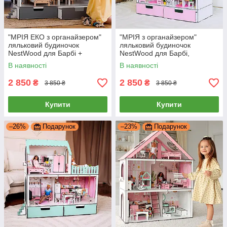
"МРІЯ ЕКО з органайзером"
"МРІЯ з органайзером"
ляльковий будиночок
ляльковий будиночок
NestWood для Барбі +
NestWood для Барбі,
вітальня
рожевий + вітальня
В наявності
В наявності
2 850
2 850
₴
₴
3 850 ₴
3 850 ₴
Купити
Купити
–26%
Подарунок
–23%
Подарунок