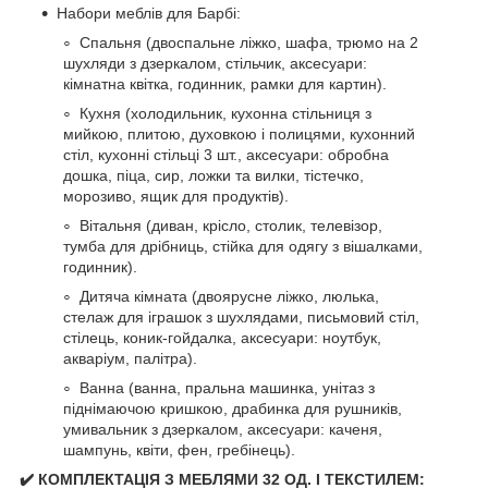
Набори меблів для Барбі:
Спальня (двоспальне ліжко, шафа, трюмо на 2
шухляди з дзеркалом, стільчик, аксесуари:
кімнатна квітка, годинник, рамки для картин).
Кухня (холодильник, кухонна стільниця з
мийкою, плитою, духовкою і полицями, кухонний
стіл, кухонні стільці 3 шт., аксесуари: обробна
дошка, піца, сир, ложки та вилки, тістечко,
морозиво, ящик для продуктів).
Вітальня (диван, крісло, столик, телевізор,
тумба для дрібниць, стійка для одягу з вішалками,
годинник).
Дитяча кімната (двоярусне ліжко, люлька,
стелаж для іграшок з шухлядами, письмовий стіл,
стілець, коник-гойдалка, аксесуари: ноутбук,
акваріум, палітра).
Ванна (ванна, пральна машинка, унітаз з
піднімаючою кришкою, драбинка для рушників,
умивальник з дзеркалом, аксесуари: каченя,
шампунь, квіти, фен, гребінець).
✔️ КОМПЛЕКТАЦІЯ З МЕБЛЯМИ 32 ОД. І ТЕКСТИЛЕМ: