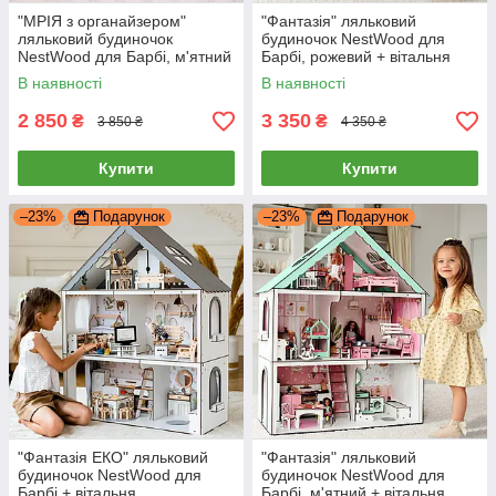
"МРІЯ з органайзером"
"Фантазія" ляльковий
ляльковий будиночок
будиночок NestWood для
NestWood для Барбі, м'ятний
Барбі, рожевий + вітальня
+ вітальня
В наявності
В наявності
2 850
3 350
₴
₴
3 850 ₴
4 350 ₴
Купити
Купити
–23%
Подарунок
–23%
Подарунок
"Фантазія ЕКО" ляльковий
"Фантазія" ляльковий
будиночок NestWood для
будиночок NestWood для
Барбі + вітальня
Барбі, м'ятний + вітальня