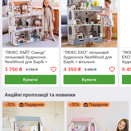
"ЛЮКС ЛАЙТ Сканді"
"ЛЮКС ЕКО" ляльковий
"ЛЮ
ляльковий будиночок
будиночок NestWood для
ЕКО"
NestWood для Барбі +
Барбі + вітальня
буди
вітальня
Барб
3 750
4 350
5 4
₴
₴
4 750 ₴
5 350 ₴
Купити
Купити
Акційні пропозиції та новинки
–31%
Подарунок
–31%
Подарунок