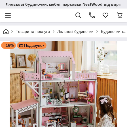
Лялькові будиночки, меблі, парковки NestWood від виробн
Товари та послуги
Лялькові будиночки
Будиночки та 
–16%
Подарунок