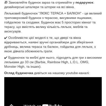
🎁 Замовляйте будинок зараз та отримайте у
подарунок
:
дизайнерські шпалери та шторки на всі вікна.
Ляльковий будиночок "ЛЮКС ТЕРАСА + БАЛКОН" - це великий
триповерховий будинок з терасою, висувними ящиками,
гойдалкою та сходами. Будинок має 5 просторих кімнат та
терасу, що вмістять велику кількість ляльок, меблів та
аксесуарів.
✔️ Особливістю цієї моделі є те, що двері та вікна
відкриваються, наявні зручні органайзери для зберігання
дрібниць, велика тераса та балкон, гойдалка для ляльок, з
якою дівчата обожнюють грати.
✔️ Будиночок та меблі для нього, підходять для гри з високими
ляльками до 33 см (Barbie, Rainbow High, L.O.L. OMG,
Monster High, та інших).
Огляд будиночка
дивіться на нашому youtube-каналі: