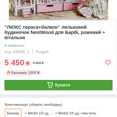
"ЛЮКС тераса+балкон" ляльковий
будиночок NestWood для Барбі, рожевий +
вітальня
В наявності
Код: kdb005_1
Роздріб
5 450
₴
6 450 ₴
Економія
1000 ₴
Купити
Комплектація (оберіть необхідну)
Базова
+ Меблі 19 од.
+ Меблі 19 од і текстиль