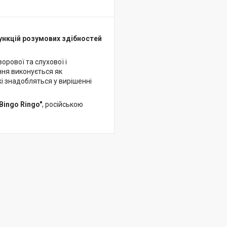
функцій розумових здібностей
зорової та слухової і
ння виконується як
які знадобляться у вирішенні
Bingo Ringo"
, російською