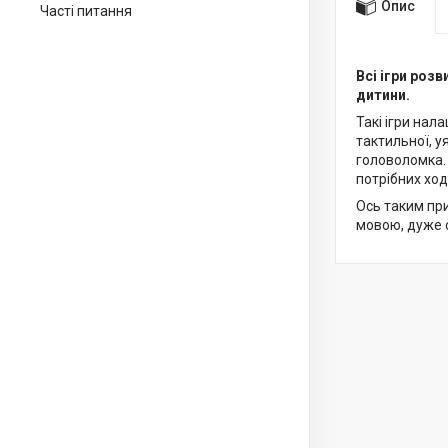
Опис
Часті питання
Всі ігри роз
дитини.
Такі ігри нала
тактильної, у
головоломка. 
потрібних ход
Ось таким пр
мовою, дуже 