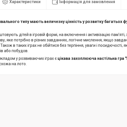
Характеристики
Інформація для замовлення
вивального типу мають величезну цінність у розвитку багатьох 
штовують дітей в ігровій формі, на включення і активізацію пам'яті, 
яву, яке потрібно в різних завданнях, логічне мислення, якщо завда
Також в таких іграх не обійтися без терпіння, уваги і посидючості, 
ів або побудов.
икладом у розвиваючих іграх є
цікава захоплююча настільна гра "
схожа на лото.